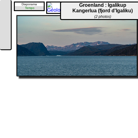
Diaporama
Groenland : Igalikup
Tempo
Kangerlua (fjord d'Igaliku)
(2 photos)