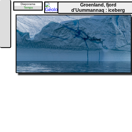
Diaporama
Groenland, fjord
Tempo
d'Uummannaq : iceberg