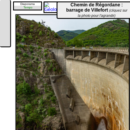
Diaporama
Chemin de Régordane :
Tempo
barrage de Villefort
(cliquez sur
la photo pour l'agrandir)