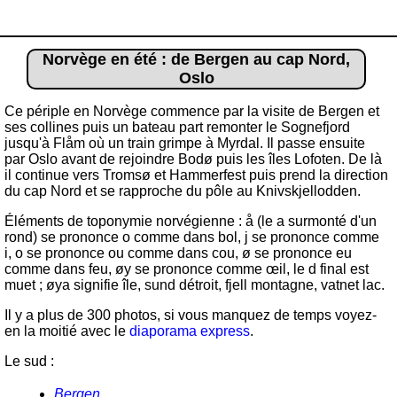
Norvège en été : de Bergen au cap Nord,
Oslo
Ce périple en Norvège commence par la visite de Bergen et
ses collines puis un bateau part remonter le Sognefjord
jusqu'à Flåm où un train grimpe à Myrdal. Il passe ensuite
par Oslo avant de rejoindre Bodø puis les îles Lofoten. De là
il continue vers Tromsø et Hammerfest puis prend la direction
du cap Nord et se rapproche du pôle au Knivskjellodden.
Éléments de toponymie norvégienne : å (le a surmonté d'un
rond) se prononce o comme dans bol, j se prononce comme
i, o se prononce ou comme dans cou, ø se prononce eu
comme dans feu, øy se prononce comme œil, le d final est
muet ; øya signifie île, sund détroit, fjell montagne, vatnet lac.
Il y a plus de 300 photos, si vous manquez de temps voyez-
en la moitié avec le
diaporama express
.
Le sud :
Bergen