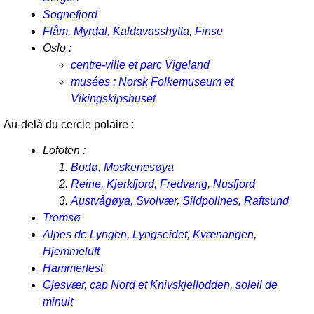
Sognefjord
Flåm, Myrdal, Kaldavasshytta, Finse
Oslo :
centre-ville et parc Vigeland
musées : Norsk Folkemuseum et
Vikingskipshuset
Au-delà du cercle polaire :
Lofoten :
Bodø, Moskenesøya
Reine, Kjerkfjord, Fredvang, Nusfjord
Austvågøya, Svolvær, Sildpollnes, Raftsund
Tromsø
Alpes de Lyngen, Lyngseidet, Kvænangen,
Hjemmeluft
Hammerfest
Gjesvær, cap Nord et Knivskjellodden, soleil de
minuit