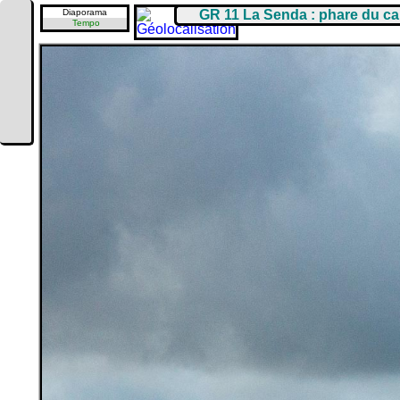
Diaporama
GR 11 La Senda : phare du c
Tempo