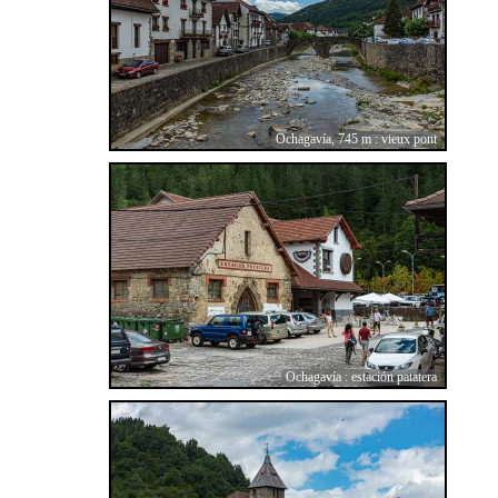
Ochagavía, 745 m : vieux pont
Ochagavía : estación patatera