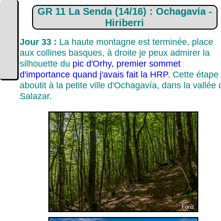
GR 11 La Senda (14/16) : Ochagavía -
Hiriberri
Jour 33 :
La haute montagne est terminée, place
aux collines basques, à droite je peux admirer la
silhouette du
pic d'Orhy, premier sommet
d'importance quand j'avais fait la HRP
. Cette étape
aboutit à la petite ville d'Ochagavía, dans la vallée 
Salazar.
Forêt