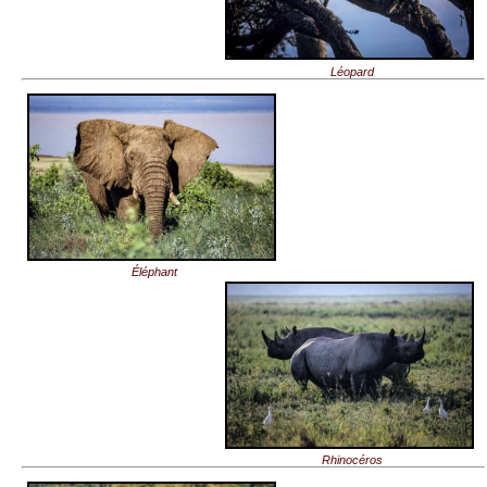
Léopard
Éléphant
Rhinocéros