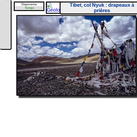
Diaporama
Tibet, col Nyuk : drapeaux à
Tempo
prières