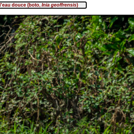
d'eau douce (boto,
Inia geoffrensis
)