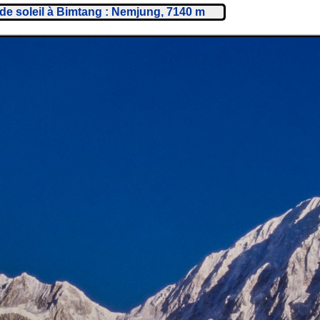
 de soleil à Bimtang : Nemjung, 7140 m