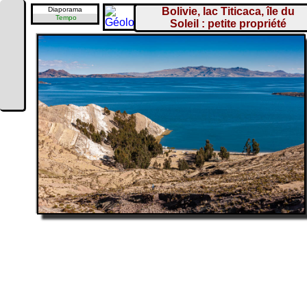
Diaporama
Bolivie, lac Titicaca, île du
Tempo
Soleil : petite propriété