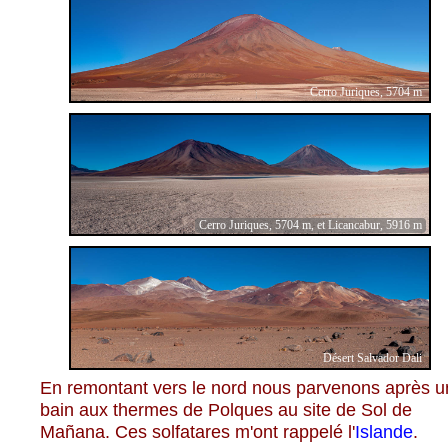
Cerro Juriques, 5704 m
Cerro Juriques, 5704 m, et Licancabur, 5916 m
Désert Salvador Dali
En remontant vers le nord nous parvenons après u
bain aux thermes de Polques au site de Sol de
Mañana. Ces solfatares m'ont rappelé l'
Islande
.