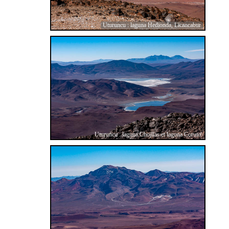
Uturuncu : laguna Hedionda, Licancabur
Uturuncu : laguna Chojllas et laguna Coruto