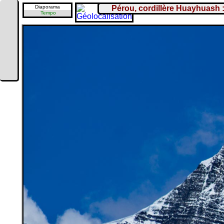
Diaporama
Pérou, cordillère Huayhuash 
Tempo