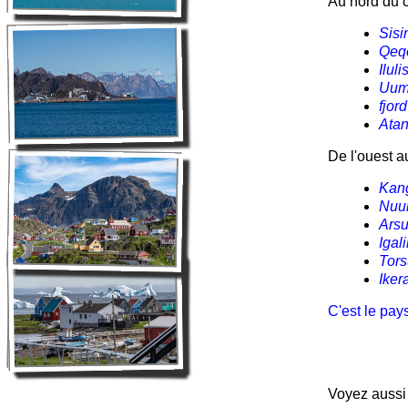
Au nord du c
Sisi
Qeqe
Ilul
Uumm
fjo
Atan
De l'ouest a
Kang
Nuuk
Arsu
Igal
Tors
Iker
C'est le pays
Voyez aussi