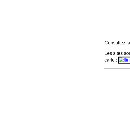
Consultez l
Les sites so
carte :