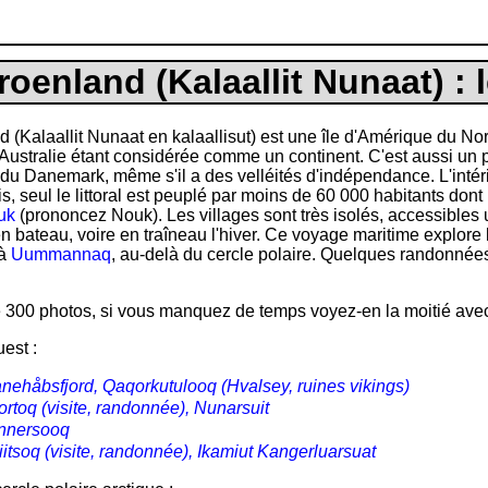
roenland (Kalaallit Nunaat) : l
 (Kalaallit Nunaat en kalaallisut) est une île d'Amérique du Nor
Australie étant considérée comme un continent. C'est aussi un pa
u Danemark, même s'il a des velléités d'indépendance. L'intéri
s, seul le littoral est peuplé par moins de 60 000 habitants dont 
uk
(prononcez Nouk). Les villages sont très isolés, accessible
n bateau, voire en traîneau l'hiver. Ce voyage maritime explore 
'à
Uummannaq
, au-delà du cercle polaire. Quelques randonnée
de 300 photos, si vous manquez de temps voyez-en la moitié ave
uest :
anehåbsfjord, Qaqorkutulooq (Hvalsey, ruines vikings)
rtoq (visite, randonnée), Nunarsuit
nnersooq
itsoq (visite, randonnée), Ikamiut Kangerluarsuat