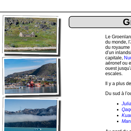
G
Le Groenland
du monde, l'
du royaume d
d'un inlandsi
capitale,
Nu
aéronef ou e
ouest jusqu
escales.
Il y a plus 
Du sud à l'o
Juli
Qaqo
Kua
Mani