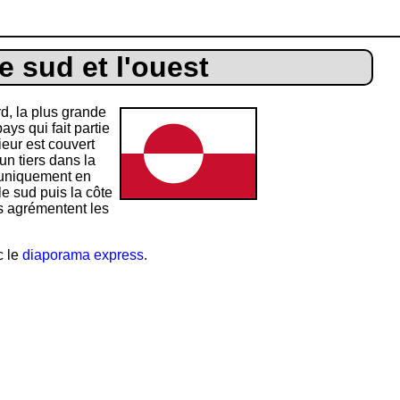
e sud et l'ouest
d, la plus grande
ys qui fait partie
eur est couvert
un tiers dans la
s uniquement en
le sud puis la côte
s agrémentent les
c le
diaporama express
.