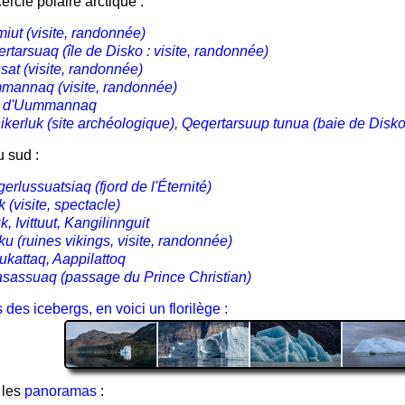
ercle polaire arctique :
miut (visite, randonnée)
rtarsuaq (île de Disko : visite, randonnée)
issat (visite, randonnée)
annaq (visite, randonnée)
rd d'Uummannaq
ikerluk (site archéologique), Qeqertarsuup tunua (baie de Disko
u sud :
erlussuatsiaq (fjord de l'Éternité)
 (visite, spectacle)
k, Ivittuut, Kangilinnguit
iku (ruines vikings, visite, randonnée)
ukattaq, Aappilattoq
asassuaq (passage du Prince Christian)
 des icebergs, en voici un florilège :
 les
panoramas
: