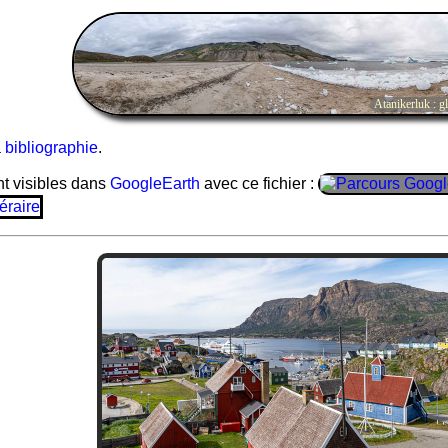
Atanikerluk : g
a
bibliographie
.
nt visibles dans
GoogleEarth
avec ce fichier :