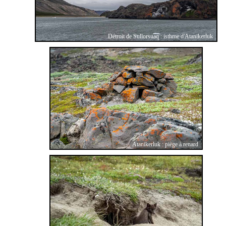
Détroit de Sullorsuaq : isthme d'Atanikerluk
Atanikerluk : piège à renard