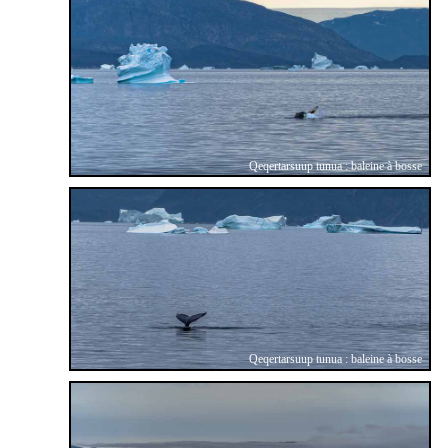
Qeqertarsuup tunua : baleine à bosse
Qeqertarsuup tunua : baleine à bosse