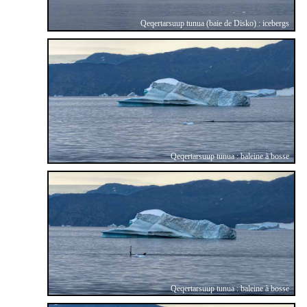
Qeqertarsuup tunua (baie de Disko) : icebergs
Qeqertarsuup tunua : baleine à bosse
Qeqertarsuup tunua : baleine à bosse