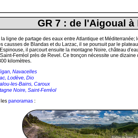
GR 7 : de l'Aigoual à
 la ligne de partage des eaux entre Atlantique et Méditerranée; 
les causses de Blandas et du Larzac, il se poursuit par le plateau
spinouse, il parcourt ensuite la montagne Noire, château d'eau 
 Saint-Ferréol près de Revel. Ce tronçon nécessite une dizaine
300 kilomètres.
igan, Navacelles
ac, Lodève, Dio
lou-les-Bains, Caroux
agne Noire, Saint-Ferréol
 les
panoramas
:
Vallée de Saint-É