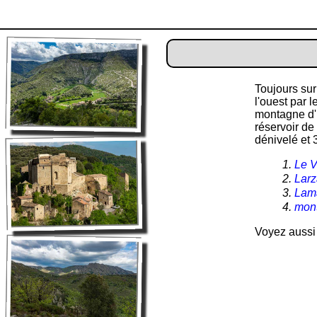
Toujours sur
l'ouest par 
montagne d'E
réservoir de
dénivelé et 
Le V
Larz
Lama
mont
Voyez aussi