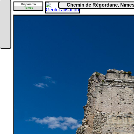
Diaporama
Chemin de Régordane, Nîmes
Tempo