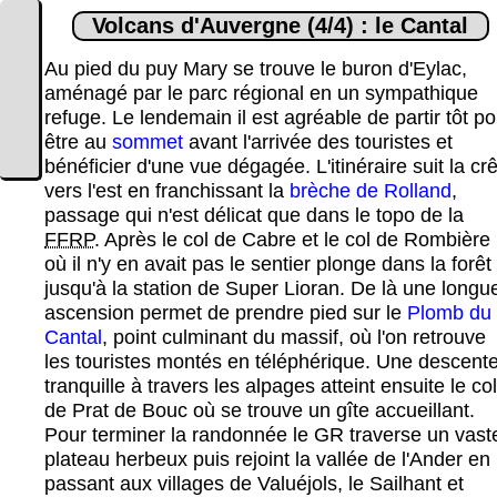
Volcans d'Auvergne (4/4) : le Cantal
Au pied du puy Mary se trouve le buron d'Eylac,
aménagé par le parc régional en un sympathique
refuge. Le lendemain il est agréable de partir tôt po
être au
sommet
avant l'arrivée des touristes et
bénéficier d'une vue dégagée. L'itinéraire suit la cr
vers l'est en franchissant la
brèche de Rolland
,
passage qui n'est délicat que dans le topo de la
FFRP
. Après le col de Cabre et le col de Rombière
où il n'y en avait pas le sentier plonge dans la forêt
jusqu'à la station de Super Lioran. De là une longu
ascension permet de prendre pied sur le
Plomb du
Cantal
, point culminant du massif, où l'on retrouve
les touristes montés en téléphérique. Une descent
tranquille à travers les alpages atteint ensuite le col
de Prat de Bouc où se trouve un gîte accueillant.
Pour terminer la randonnée le GR traverse un vast
plateau herbeux puis rejoint la vallée de l'Ander en
passant aux villages de Valuéjols, le Sailhant et