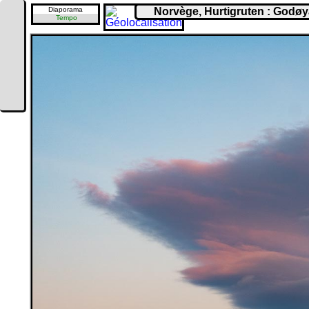
Diaporama
Norvège, Hurtigruten : Godø
Tempo