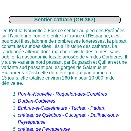
Sentier cathare (GR 367)
De Port-la-Nouvelle à Foix ce sentier au pied des Pyrénées
suit l'ancienne frontière entre la France et l'Espagne, c'est
pourquoi il est jalonné de nombreuses forteresses, la plupart
construites sur des sites liés à l'histoire des cathares. La
randonnée alterne donc marche et visite des ruines, sans
oublier la gastronomie locale arrosée de vin des Corbières. Il
y a une variante nord passant par Bugarach et Quillan et une
variante sud passant par les gorges de Galamus et
Puilaurens. C'est cette dernière que j'ai parcourue en
13 jours, elle totalise environ 260 km pour 10 000 m de
dénivelée.
Port-la-Nouvelle - Roquefort-des-Corbières
Durban-Corbières
Embres-et-Castelmaure - Tuchan - Padern
château de Quéribus - Cucugnan - Duilhac-sous-
Peyrepertuse
château de Peyrepertuse